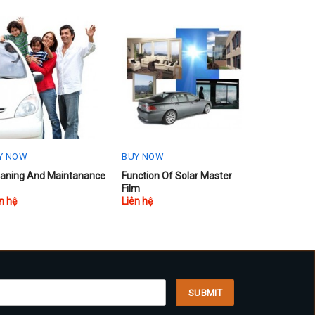
Y NOW
BUY NOW
eaning And Maintanance
Function Of Solar Master
Film
n hệ
Liên hệ