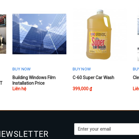
BUY NOW
BUY NOW
BU
This
Building Windows Film
C-60 Super Car Wash
Cl
AT
Installation Price
product
Liên hệ
399,000
₫
Liê
has
multiple
variants.
The
options
may
NEWSLETTER
be