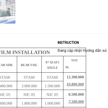
INSTRUCTION
Đang cập nhật Hướng dẫn sử
ILM INSTALLATION
TOT
07 SEATS
EAR SIDE
REAR TAIL
AL
ANGLE
12.300.000
STA60
STA60
STA60
10.800.000
.400.000
3.000.000
1.500.000
8.500.000
NIC 05
NIC 05
NIC 05
7.500.000
.600.000
1.800.000
1.000.000