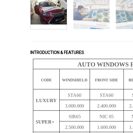
INTRODUCTION & FEATURES
AUTO WINDOWS F
CODE
WINDSHIELD
FRONT SIDE
R
STA60
STA60
LUXURY
3.000.000
2.400.000
2
SIR65
NIC 05
SUPER+
2.500.000
1.600.000
1