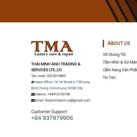
ABOUT US
Về Chúng Tôi
Tầm Nhìn & Sứ Mệ
THAI MINH ANH TRADING &
SERVICES LTD.,CO
Cẩm Nang Sản Ph
Tax code: 0312019849
Tin Tức
Head Office: 16-18 Street 6, T30 area,
Binh Hung Commune, HCM City
Hotline: +84912193738
Email: thaiminhanh.co@gmail.com
Customer Support
+84 937979906