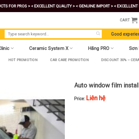
CTS FOR PROS >
< EXCELLENT QUALITY >
< GENUINE IMPORT >
< EXCELLENT 
CART
Search
Good experie
for:
linic
Ceramic System X
Hãng PRO
Sơn
HOT PROMOTION
CAR CARE PROMOTION
DISCOUNT 30% – CER
Auto window film instal
Liên hệ
Price: