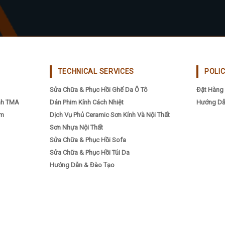
chosen
on
the
product
page
TECHNICAL SERVICES
POLI
Sửa Chữa & Phục Hồi Ghế Da Ô Tô
Đặt Hàng 
nh TMA
Dán Phim Kính Cách Nhiệt
Hướng Dẫ
ẩm
Dịch Vụ Phủ Ceramic Sơn Kính Và Nội Thất
Sơn Nhựa Nội Thất
Sửa Chữa & Phục Hồi Sofa
Sửa Chữa & Phục Hồi Túi Da
Hướng Dẫn & Đào Tạo