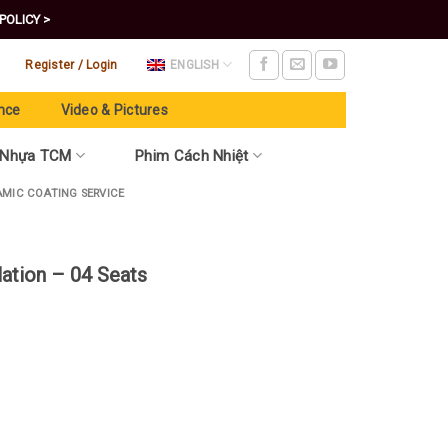
POLICY >
Register / Login
ENGLISH
nce
Video & Pictures
 Nhựa TCM
Phim Cách Nhiệt
AMIC COATING SERVICE
lation – 04 Seats