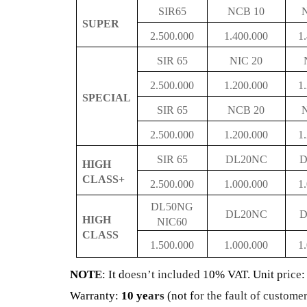
SIR65
NCB 10
SUPER
2.500.000
1.400.000
1
SIR 65
NIC 20
2.500.000
1.200.000
1
SPECIAL
SIR 65
NCB 20
2.500.000
1.200.000
1
SIR 65
DL20NC
D
HIGH
CLASS+
2.500.000
1.000.000
1
DL50NG
DL20NC
D
HIGH
NIC60
CLASS
1.500.000
1.000.000
1
NOT
E
: It d
oesn’t included
10% VAT. Unit p
rice
Warranty:
10 ye
ars
(not f
or the fault of custome