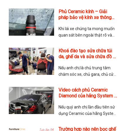
nào cũng mới? Đây là nỗi lo của
rất nhiều quý anh chị khi tìm đến
Phủ Ceramic kính – Giải
với TMA Store. Các chăm sóc
pháp bảo vệ kính xe thông
ghế da có phức tạp không?
minh
Thực tế thì rất đơn giản nhưng
Khi lái xe chúng ta mong muốn
quan sát bên ngoài thật rõ và
nhìn được xa hơn. Điều này
quyết định bởi lớp kính của xe,
Khoá đào tạo sửa chữa túi
nếu kính ố mờ, dễ bị xước thì
da, ghế da và sửa chữa đồ da
không chỉ ảnh hưởng đến độ
chuyên nghiệp
thẩm mỹ mà còn cả tính an toàn
Nếu anh chị là chủ trung tâm
của
chăm sóc xe, chủ gara, chủ cửa
hàng túi xách muốn triển khai
thêm dịch vụ sửa chữa nội thất,
Video cách phủ Ceramic
sửa chữa ghế da hoặc sửa chữa
Diamond của hãng System X
túi da và đồ da để gia tăng dịch
Hoa Kỳ
vụ. Hay những anh chị yêu thích
Nếu quý anh chị lần đầu tiên sử
dụng Ceramic của hãng System
X thì hãy tham khảo video cách
phủ Ceramic này. TMA Store
Trường hợp nào nên bọc ghế