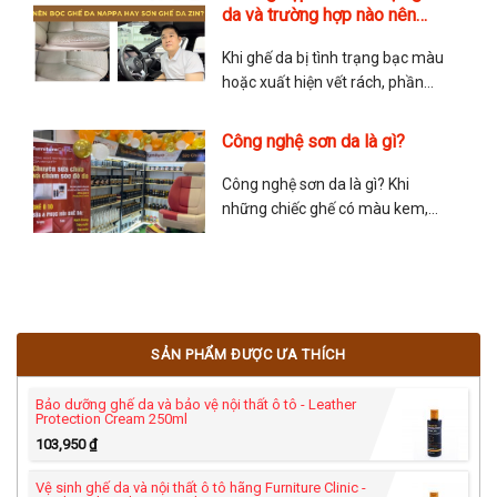
hướng dẫn chi tiết cách phủ
da và trường hợp nào nên
Ceramic và các lưu ý khi phủ.
sơn ghế da?
Chúc quý anh chị có trải nghiệm
Khi ghế da bị tình trạng bạc màu
tuyệt vời với dòng Ceramic
hoặc xuất hiện vết rách, phần
lớn mọi người sẽ cân nhắc giữa
việc nên bọc ghế da lại hay sơn
Công nghệ sơn da là gì?
ghế da? Sau đây là chia sẻ của
anh Tuấn Sơn Da về vấn đề này
Công nghệ sơn da là gì? Khi
để giúp mọi người lựa
những chiếc ghế có màu kem,
màu đỏ hoặc màu nâu hay
những chiếc túi có màu nổi bậc
và sang trọng… những màu sắc
này không phải là màu nhuộm
bên trong mà được sơn phủ bên
SẢN PHẨM ĐƯỢC ƯA THÍCH
ngoài của nhà sản xuất.
Bảo dưỡng ghế da và bảo vệ nội thất ô tô - Leather
Protection Cream 250ml
103,950
₫
Vệ sinh ghế da và nội thất ô tô hãng Furniture Clinic -