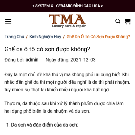
Skip
< PRO - TỰ CHĂM SÓC XE SỐ 1 >
to
content
Trang Chủ
/
Kinh Nghiệm Hay
/
Ghế Da Ô Tô Có Sơn Được Không?
Ghế da ô tô có sơn được không?
Đăng bởi:
admin
Ngày đăng: 2021-12-03
Đây là một chủ đề khá thú vị mà không phải ai cũng biết. Khi
nhắc đến ghế da thì mọi người đều nghĩ là da thì phải nhuộm,
tuy nhiên sự thật lại khiến nhiều người khá bất ngờ.
Thực ra, da thuộc sau khi xử lý thành phẩm được chia làm
hai dạng phổ biến là da nhuộm và da sơn.
Da sơn và đặc điểm của da sơn: