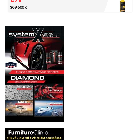
125ml
369,600
₫