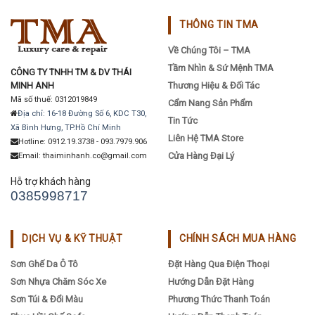
THÔNG TIN TMA
Về Chúng Tôi – TMA
Tầm Nhìn & Sứ Mệnh TMA
CÔNG TY TNHH TM & DV THÁI
MINH ANH
Thương Hiệu & Đối Tác
Mã số thuế: 0312019849
Cẩm Nang Sản Phẩm
Địa chỉ: 16-18 Đường Số 6, KDC T30,
Tin Tức
Xã Bình Hưng, TP.Hồ Chí Minh
Liên Hệ TMA Store
Hotline: 0912.19.3738 - 093.7979.906
Cửa Hàng Đại Lý
Email: thaiminhanh.co@gmail.com
Hỗ trợ khách hàng
0385998717
DỊCH VỤ & KỸ THUẬT
CHÍNH SÁCH MUA HÀNG
Sơn Ghế Da Ô Tô
Đặt Hàng Qua Điện Thoại
Sơn Nhựa Chăm Sóc Xe
Hướng Dẫn Đặt Hàng
Sơn Túi & Đổi Màu
Phương Thức Thanh Toán