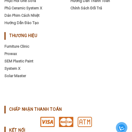
Phục Hồi Ghế Sofa
Hướng Dẫn Thanh Toán
Phủ Ceramic System X
Chính Sách Đổi Trả
Dán Phim Cách Nhiệt
Hướng Dẫn Đào Tạo
THƯƠNG HIỆU
Furniture Clinic
Prowax
SEM Plastic Paint
System X
Solar Master
CHẤP NHẬN THANH TOÁN
KẾT NỐI