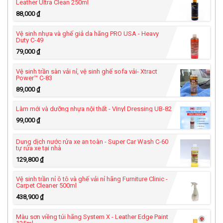
Leather Ultra Clean 250ml
88,000
₫
Vệ sinh nhựa và ghế giả da hãng PRO USA - Heavy
Duty C-49
79,000
₫
Vệ sinh trần sàn vải nỉ, vệ sinh ghế sofa vải- Xtract
Power™ C-83
89,000
₫
Làm mới và dưỡng nhựa nội thất - Vinyl Dressing UB-82
99,000
₫
Dung dịch nước rửa xe an toàn - Super Car Wash C-60
tự rửa xe tại nhà
129,800
₫
Vệ sinh trần nỉ ô tô và ghế vải nỉ hãng Furniture Clinic -
Carpet Cleaner 500ml
438,900
₫
Màu sơn viềng túi hãng System X - Leather Edge Paint