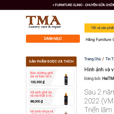
Skip
< FURNITURE CLINIC - CHUYÊN SỬA CHỮ
to
content
DANH MỤC
Hãng Furniture C
Trang Chủ
/
Tin 
SẢN PHẨM ĐƯỢC ƯA THÍCH
Hình ảnh và 
Bảo dưỡng ghế
da và bảo vệ nội
Đăng bởi:
HaiTM
thất ô tô -
103,950
₫
Leather
Protection
Cream 250ml
Sau 2 năm
Vệ sinh ghế da
và nội thất ô tô
hãng Furniture
2022 (VMS
88,000
₫
Clinic - Leather
Ultra Clean
Triển lãm
250ml
Vệ sinh nhựa và