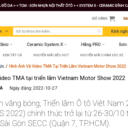
A ĐỒ DA >
< TCM - SƠN NHỰA NỘI THẤT ÔTÔ >
< SYSTEM X - CERAMIC ĐỈNH 
GIỎ HÀNG
Đă
Tìm
Kinh ngh
kiếm:
linic
Ceramic System X
Hãng PRO
Sơn
XEM TẤT CẢ
KHUYẾN MÃI SIÊU HOT
KHUYẾN MÃI CHĂM SÓC XE
Tức
/
Hình Ảnh Và Video TMA Tại Triển Lãm Vietnam Motor Show 2022
video TMA tại triển lãm Vietnam Motor Show 2022
A
Ngày đăng: 2022-10-27
 vắng bóng, Triển lãm Ô tô Việt Na
 2022) chính thức trở lại từ 26-30/10 
 Sài Gòn SECC (Quận 7, TP.HCM).