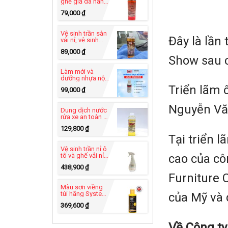
ghế giả da hãng
PRO USA -
79,000
₫
Heavy Duty C-49
Vệ sinh trần sàn
Đây là lần
vải nỉ, vệ sinh
ghế sofa vải-
89,000
₫
Xtract Power™ C-
Show sau 
83
Làm mới và
dưỡng nhựa nội
thất - Vinyl
Triển lãm 
99,000
₫
Dressing UB-82
Nguyễn Vă
Dung dịch nước
rửa xe an toàn -
Super Car Wash
129,800
₫
C-60 tự rửa xe tại
Tại triển 
nhà
Vệ sinh trần nỉ ô
tô và ghế vải nỉ
cao của cô
hãng Furniture
438,900
₫
Clinic - Carpet
Furniture 
Cleaner 500ml
Màu sơn viềng
túi hãng System
của Mỹ và
X - Leather Edge
369,600
₫
Paint 125ml
Về Công t