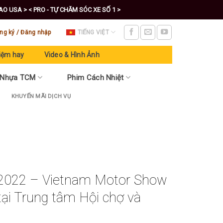
CAO USA >
< PRO - TỰ CHĂM SÓC XE SỐ 1 >
ng ký / Đăng nhập
TIẾNG VIỆT
iệm hay
Video & Hình Ảnh
 Nhựa TCM
Phim Cách Nhiệt
KHUYẾN MÃI DỊCH VỤ
m 2022 – Vietnam Motor Show
tại Trung tâm Hội chợ và