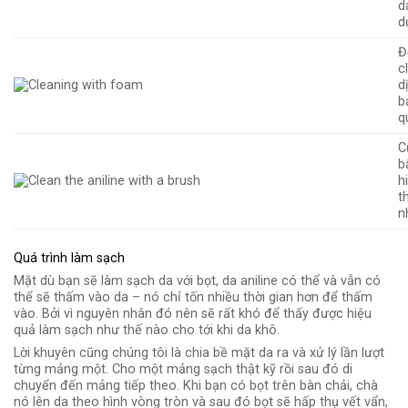
d
d
Đ
c
d
b
q
C
b
h
t
n
Quá trình làm sạch
Mặt dù bạn sẽ làm sạch da với bọt, da aniline có thể và vẫn có
thể sẽ thấm vào da – nó chỉ tốn nhiều thời gian hơn để thấm
vào. Bởi vì nguyên nhân đó nên sẽ rất khó để thấy được hiệu
quả làm sạch như thế nào cho tới khi da khô.
Lời khuyên cũng chúng tôi là chia bề mặt da ra và xử lý lần lượt
từng mảng một. Cho một mảng sạch thật kỹ rồi sau đó di
chuyển đến mảng tiếp theo. Khi bạn có bọt trên bàn chải, chà
nó lên da theo hình vòng tròn và sau đó bọt sẽ hấp thụ vết vẩn,