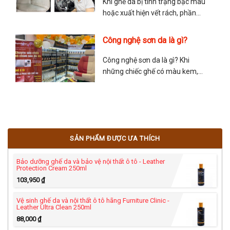
Chúc quý anh chị có trải nghiệm
Khi ghế da bị tình trạng bạc màu
tuyệt vời với dòng Ceramic
hoặc xuất hiện vết rách, phần
lớn mọi người sẽ cân nhắc giữa
việc nên bọc ghế da lại hay sơn
Công nghệ sơn da là gì?
ghế da? Sau đây là chia sẻ của
anh Tuấn Sơn Da về vấn đề này
Công nghệ sơn da là gì? Khi
để giúp mọi người lựa
những chiếc ghế có màu kem,
màu đỏ hoặc màu nâu hay
những chiếc túi có màu nổi bậc
và sang trọng… những màu sắc
này không phải là màu nhuộm
bên trong mà được sơn phủ bên
SẢN PHẨM ĐƯỢC ƯA THÍCH
ngoài của nhà sản xuất.
Bảo dưỡng ghế da và bảo vệ nội thất ô tô - Leather
Protection Cream 250ml
103,950
₫
Vệ sinh ghế da và nội thất ô tô hãng Furniture Clinic -
Leather Ultra Clean 250ml
88,000
₫