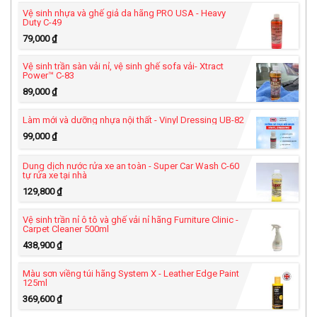
Vệ sinh nhựa và ghế giả da hãng PRO USA - Heavy
Duty C-49
79,000
₫
Vệ sinh trần sàn vải nỉ, vệ sinh ghế sofa vải- Xtract
Power™ C-83
89,000
₫
Làm mới và dưỡng nhựa nội thất - Vinyl Dressing UB-82
99,000
₫
Dung dịch nước rửa xe an toàn - Super Car Wash C-60
tự rửa xe tại nhà
129,800
₫
Vệ sinh trần nỉ ô tô và ghế vải nỉ hãng Furniture Clinic -
Carpet Cleaner 500ml
438,900
₫
Màu sơn viềng túi hãng System X - Leather Edge Paint
125ml
369,600
₫