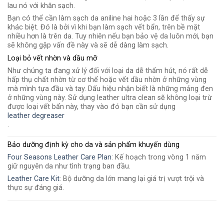
lau nó với khăn sạch.
Bạn có thể cần làm sạch da aniline hai hoặc 3 lần để thấy sự
khác biệt. Đó là bởi vì khi bạn làm sạch vết bẩn, trên bề mặt
nhiều hơn là trên da. Tuy nhiên nếu bạn bảo vệ da luôn mới, bạn
sẽ không gặp vấn đề này và sẽ dễ dàng làm sạch.
Loại bỏ vết nhờn và dầu mỡ
Như chúng ta đang xử lý đối với loại da dễ thấm hút, nó rất dễ
hấp thụ chất nhờn từ cơ thể hoặc vết dầu nhờn ở những vùng
mà mình tựa đầu và tay. Dấu hiệu nhận biết là những mảng đen
ở những vùng này. Sử dụng leather ultra clean sẽ không loại trừ
được loại vết bẩn này, thay vào đó bạn cần sử dụng
leather degreaser
.
Bảo dưỡng định kỳ cho da và sản phẩm khuyến dùng
Four Seasons Leather Care Plan
: Kế hoạch trong vòng 1 năm
giữ nguyên da như tình trạng ban đầu.
Leather Care Kit
: Bộ dưỡng da lớn mang lại giá trị vượt trội và
thực sự đáng giá.