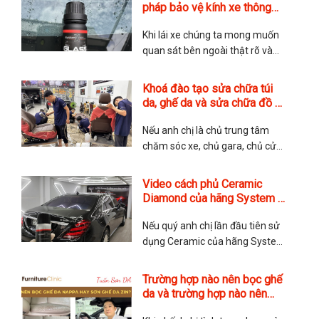
với TMA Store. Các chăm sóc
pháp bảo vệ kính xe thông
ghế da có phức tạp không?
minh
Thực tế thì rất đơn giản nhưng
Khi lái xe chúng ta mong muốn
quan sát bên ngoài thật rõ và
nhìn được xa hơn. Điều này
quyết định bởi lớp kính của xe,
Khoá đào tạo sửa chữa túi
nếu kính ố mờ, dễ bị xước thì
da, ghế da và sửa chữa đồ da
không chỉ ảnh hưởng đến độ
chuyên nghiệp
thẩm mỹ mà còn cả tính an toàn
Nếu anh chị là chủ trung tâm
của
chăm sóc xe, chủ gara, chủ cửa
hàng túi xách muốn triển khai
thêm dịch vụ sửa chữa nội thất,
Video cách phủ Ceramic
sửa chữa ghế da hoặc sửa chữa
Diamond của hãng System X
túi da và đồ da để gia tăng dịch
Hoa Kỳ
vụ. Hay những anh chị yêu thích
Nếu quý anh chị lần đầu tiên sử
dụng Ceramic của hãng System
X thì hãy tham khảo video cách
phủ Ceramic này. TMA Store
Trường hợp nào nên bọc ghế
hướng dẫn chi tiết cách phủ
da và trường hợp nào nên
Ceramic và các lưu ý khi phủ.
sơn ghế da?