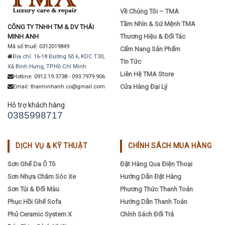
Về Chúng Tôi – TMA
Tầm Nhìn & Sứ Mệnh TMA
CÔNG TY TNHH TM & DV THÁI
MINH ANH
Thương Hiệu & Đối Tác
Mã số thuế: 0312019849
Cẩm Nang Sản Phẩm
Địa chỉ: 16-18 Đường Số 6, KDC T30,
Tin Tức
Xã Bình Hưng, TP.Hồ Chí Minh
Liên Hệ TMA Store
Hotline: 0912.19.3738 - 093.7979.906
Cửa Hàng Đại Lý
Email: thaiminhanh.co@gmail.com
Hỗ trợ khách hàng
0385998717
DỊCH VỤ & KỸ THUẬT
CHÍNH SÁCH MUA HÀNG
Sơn Ghế Da Ô Tô
Đặt Hàng Qua Điện Thoại
Sơn Nhựa Chăm Sóc Xe
Hướng Dẫn Đặt Hàng
Sơn Túi & Đổi Màu
Phương Thức Thanh Toán
Phục Hồi Ghế Sofa
Hướng Dẫn Thanh Toán
Phủ Ceramic System X
Chính Sách Đổi Trả