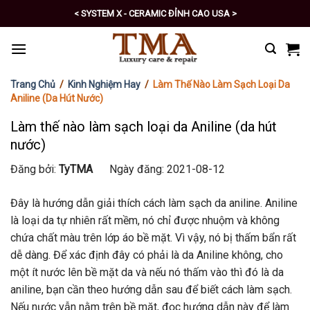
Skip
< SYSTEM X - CERAMIC ĐỈNH CAO USA >
to
< PRO - TỰ CHĂM SÓC XE SỐ 1 >
content
Trang Chủ
/
Kinh Nghiệm Hay
/
Làm Thế Nào Làm Sạch Loại Da
Aniline (da Hút Nước)
Làm thế nào làm sạch loại da Aniline (da hút
nước)
Đăng bởi:
TyTMA
Ngày đăng: 2021-08-12
Đây là hướng dẫn giải thích cách làm sạch da aniline. Aniline
là loại da tự nhiên rất mềm, nó chỉ được nhuộm và không
chứa chất màu trên lớp áo bề mặt. Vì vậy, nó bị thấm bẩn rất
dễ dàng. Để xác định đây có phải là da Aniline không, cho
một ít nước lên bề mặt da và nếu nó thấm vào thì đó là da
aniline, bạn cần theo hướng dẫn sau để biết cách làm sạch.
Nếu nước vẫn nằm trên bề mặt, đọc hướng dẫn này để làm