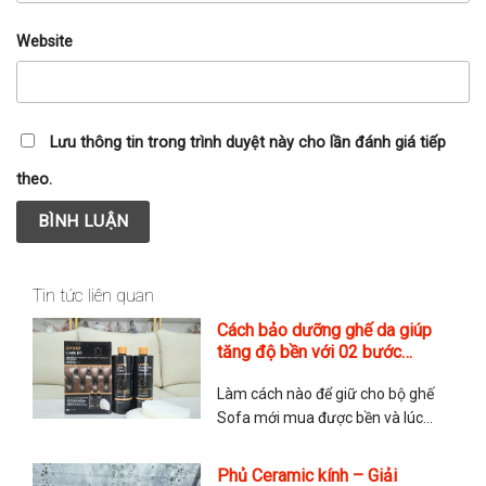
Website
Lưu thông tin trong trình duyệt này cho lần đánh giá tiếp
theo.
Tin tức liên quan
Cách bảo dưỡng ghế da giúp
tăng độ bền với 02 bước
chuẩn Anh của hãng Furniture
Làm cách nào để giữ cho bộ ghế
Clinic
Sofa mới mua được bền và lúc
nào cũng mới? Đây là nỗi lo của
rất nhiều quý anh chị khi tìm đến
Phủ Ceramic kính – Giải