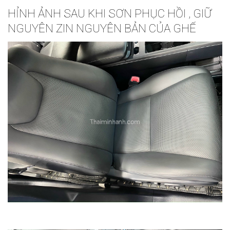
HỈNH ẢNH SAU KHI SƠN PHỤC HỒI , GIỮ
NGUYÊN ZIN NGUYÊN BẢN CỦA GHẾ