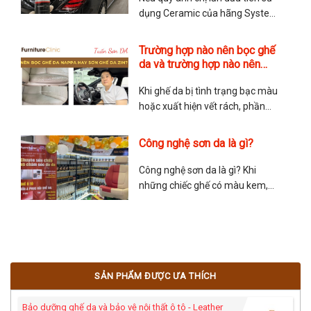
dụng Ceramic của hãng System
X thì hãy tham khảo video cách
phủ Ceramic này. TMA Store
Trường hợp nào nên bọc ghế
hướng dẫn chi tiết cách phủ
da và trường hợp nào nên
Ceramic và các lưu ý khi phủ.
sơn ghế da?
Chúc quý anh chị có trải nghiệm
Khi ghế da bị tình trạng bạc màu
tuyệt vời với dòng Ceramic
hoặc xuất hiện vết rách, phần
lớn mọi người sẽ cân nhắc giữa
việc nên bọc ghế da lại hay sơn
Công nghệ sơn da là gì?
ghế da? Sau đây là chia sẻ của
anh Tuấn Sơn Da về vấn đề này
Công nghệ sơn da là gì? Khi
để giúp mọi người lựa
những chiếc ghế có màu kem,
màu đỏ hoặc màu nâu hay
những chiếc túi có màu nổi bậc
và sang trọng… những màu sắc
này không phải là màu nhuộm
bên trong mà được sơn phủ bên
SẢN PHẨM ĐƯỢC ƯA THÍCH
ngoài của nhà sản xuất.
Bảo dưỡng ghế da và bảo vệ nội thất ô tô - Leather