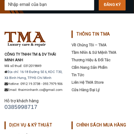
THÔNG TIN TMA
Về Chúng Tôi – TMA
Tầm Nhìn & Sứ Mệnh TMA
CÔNG TY TNHH TM & DV THÁI
MINH ANH
Thương Hiệu & Đối Tác
Mã số thuế: 0312019849
Cẩm Nang Sản Phẩm
Địa chỉ: 16-18 Đường Số 6, KDC T30,
Tin Tức
Xã Bình Hưng, TP.Hồ Chí Minh
Liên Hệ TMA Store
Hotline: 0912.19.3738 - 093.7979.906
Cửa Hàng Đại Lý
Email: thaiminhanh.co@gmail.com
Hỗ trợ khách hàng
0385998717
DỊCH VỤ & KỸ THUẬT
CHÍNH SÁCH MUA HÀNG