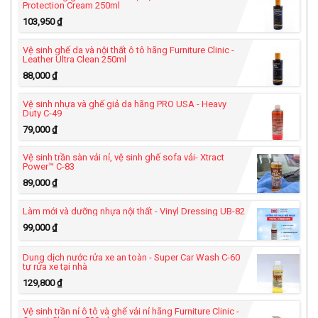
Protection Cream 250ml
103,950
₫
Vệ sinh ghế da và nội thất ô tô hãng Furniture Clinic -
Leather Ultra Clean 250ml
88,000
₫
Vệ sinh nhựa và ghế giả da hãng PRO USA - Heavy
Duty C-49
79,000
₫
Vệ sinh trần sàn vải nỉ, vệ sinh ghế sofa vải- Xtract
Power™ C-83
89,000
₫
Làm mới và dưỡng nhựa nội thất - Vinyl Dressing UB-82
99,000
₫
Dung dịch nước rửa xe an toàn - Super Car Wash C-60
tự rửa xe tại nhà
129,800
₫
Vệ sinh trần nỉ ô tô và ghế vải nỉ hãng Furniture Clinic -