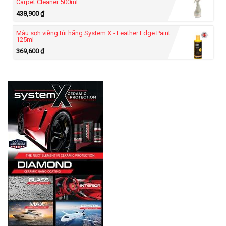
Carpet Cleaner 500ml
438,900
₫
Màu sơn viềng túi hãng System X - Leather Edge Paint
125ml
369,600
₫