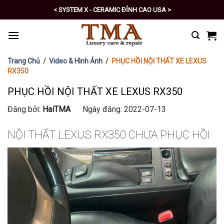
Skip
< SYSTEM X - CERAMIC ĐỈNH CAO USA >
to
< PRO - TỰ CHĂM SÓC XE SỐ 1 >
content
Trang Chủ
/
Video & Hình Ảnh
/
PHỤC HỒI NỘI THẤT XE LEXUS
RX350
PHỤC HỒI NỘI THẤT XE LEXUS RX350
Đăng bởi:
HaiTMA
Ngày đăng: 2022-07-13
NỘI THẤT LEXUS RX350 CHƯA PHỤC HỒI