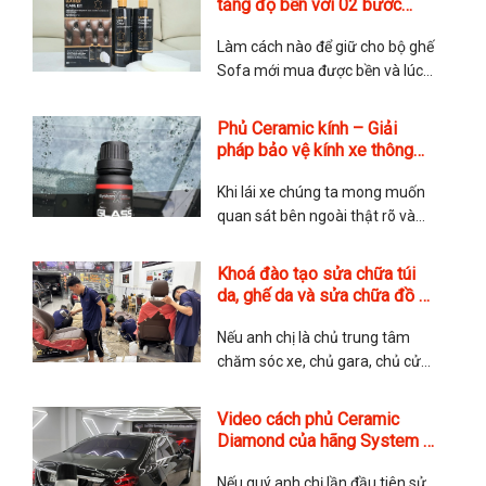
tăng độ bền với 02 bước
chuẩn Anh của hãng Furniture
Làm cách nào để giữ cho bộ ghế
Clinic
Sofa mới mua được bền và lúc
nào cũng mới? Đây là nỗi lo của
rất nhiều quý anh chị khi tìm đến
Phủ Ceramic kính – Giải
với TMA Store. Các chăm sóc
pháp bảo vệ kính xe thông
ghế da có phức tạp không?
minh
Thực tế thì rất đơn giản nhưng
Khi lái xe chúng ta mong muốn
quan sát bên ngoài thật rõ và
nhìn được xa hơn. Điều này
quyết định bởi lớp kính của xe,
Khoá đào tạo sửa chữa túi
nếu kính ố mờ, dễ bị xước thì
da, ghế da và sửa chữa đồ da
không chỉ ảnh hưởng đến độ
chuyên nghiệp
thẩm mỹ mà còn cả tính an toàn
Nếu anh chị là chủ trung tâm
của
chăm sóc xe, chủ gara, chủ cửa
hàng túi xách muốn triển khai
thêm dịch vụ sửa chữa nội thất,
Video cách phủ Ceramic
sửa chữa ghế da hoặc sửa chữa
Diamond của hãng System X
túi da và đồ da để gia tăng dịch
Hoa Kỳ
vụ. Hay những anh chị yêu thích
Nếu quý anh chị lần đầu tiên sử