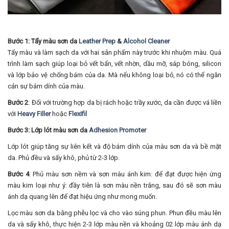
Bước 1: Tẩy màu sơn da
Leather Prep
&
Alcohol Cleaner
Tẩy màu và làm sạch da với hai sản phẩm này trước khi nhuộm màu. Quá
trình làm sạch giúp loại bỏ vết bẩn, vết nhờn, dầu mỡ, sáp bóng, silicon
và lớp bảo vệ chống bám của da. Mà nếu không loại bỏ, nó có thể ngăn
cản sự bám dính của màu.
Bước 2
: Đối với trường hợp da bị rách hoặc trầy xước, da cần được vá liền
với
Heavy Filler
hoặc
Flexifil
Bước 3: Lớp lót màu sơn da
Adhesion Promoter
Lớp lót giúp tăng sự liên kết và độ bám dính của màu sơn da và bề mặt
da. Phủ đều và sấy khô, phủ từ 2-3 lớp.
Bước 4
: Phủ màu sơn nềm và sơn màu ánh kim: để đạt được hiện ứng
màu kim loại như ý: đầy tiên là sơn màu nền trắng, sau đó sẽ sơn màu
ánh dạ quang lên để đạt hiệu ứng như mong muốn.
Lọc màu sơn da bằng phễu lọc và cho vào súng phun. Phun đều màu lên
da và sấy khô, thực hiện 2-3 lớp màu nền và khoảng 02 lớp màu ánh dạ