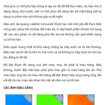
Chúng ta có thể phủ lớp mỏng vì vậy nó rất dễ để thực hiện, do hầu như ở
dạng dung dịch nước, nên có thể phun dễ dàng lên bề mặt bằng bất kỳ
dụng cụ phun nào mà không gây ra tắt ngẽn.
Màu ánh dạ quang Leather Colourant được tạo nên chủ yếu để thực hiện
công việc phục hồi và thay đổi màu da, vì vậy thành phần nhuộm bổ sung
rất cao cho phép nó dễ dàng phủ lên da mà không cần quá nhiều dụng
cụ hỗ trợ nào.
Điều quan trọng nhất là khả năng chống lại trầy xước và và tổn thương.
Màu sơn da thì rất kỳ khó bị mài mòn và sẽ không bị trầy xước trừ khi lực
tác động là rất lớn.
Để đạt được độ sáng của ánh màu, màu da phải là màu trắng. Nếu
không, bước đầu tiên bạn phải phủ màu gốc là màu trắng lên da. Phủ
màu hiệu ứng lên da màu nền trắng để đạt được hiệu ứng tương ứng, đối
với tất cả các màu nền khác bề mặt sẽ nhìn mờ và tối hơn.
CÁC ÁNH MÀU SÁNG