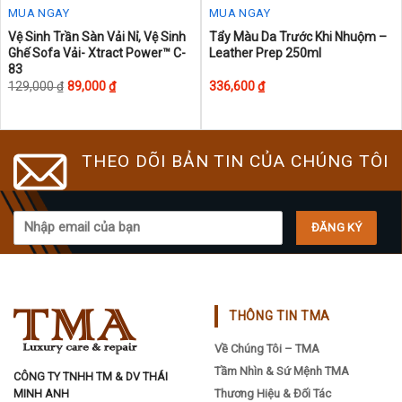
MUA NGAY
MUA NGAY
This
This
Vệ Sinh Trần Sàn Vải Nỉ, Vệ Sinh
Tẩy Màu Da Trước Khi Nhuộm –
Ghế Sofa Vải- Xtract Power™ C-
Leather Prep 250ml
product
product
83
has
has
129,000
₫
89,000
₫
336,600
₫
multiple
multiple
variants.
variants.
The
The
THEO DÕI BẢN TIN CỦA CHÚNG TÔI
options
options
may
may
be
be
chosen
chosen
on
on
the
the
product
product
page
page
THÔNG TIN TMA
Về Chúng Tôi – TMA
Tầm Nhìn & Sứ Mệnh TMA
CÔNG TY TNHH TM & DV THÁI
MINH ANH
Thương Hiệu & Đối Tác