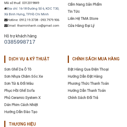
Mã số thuế: 0312019849
Cẩm Nang Sản Phẩm
Địa chỉ: 16-18 Đường Số 6, KDC T30,
Tin Tức
Xã Bình Hưng, TP.Hồ Chí Minh
Liên Hệ TMA Store
Hotline: 0912.19.3738 - 093.7979.906
Cửa Hàng Đại Lý
Email: thaiminhanh.co@gmail.com
Hỗ trợ khách hàng
0385998717
DỊCH VỤ & KỸ THUẬT
CHÍNH SÁCH MUA HÀNG
Sơn Ghế Da Ô Tô
Đặt Hàng Qua Điện Thoại
Sơn Nhựa Chăm Sóc Xe
Hướng Dẫn Đặt Hàng
Sơn Túi & Đổi Màu
Phương Thức Thanh Toán
Phục Hồi Ghế Sofa
Hướng Dẫn Thanh Toán
Phủ Ceramic System X
Chính Sách Đổi Trả
Dán Phim Cách Nhiệt
Hướng Dẫn Đào Tạo
THƯƠNG HIỆU