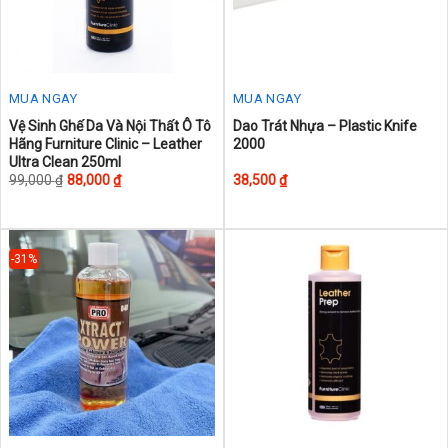
the
product
page
MUA NGAY
MUA NGAY
This
Vệ Sinh Ghế Da Và Nội Thất Ô Tô
Dao Trát Nhựa – Plastic Knife
Hãng Furniture Clinic – Leather
2000
product
Ultra Clean 250ml
has
99,000
₫
88,000
₫
38,500
₫
multiple
variants.
The
-31%
options
may
be
chosen
on
the
product
page