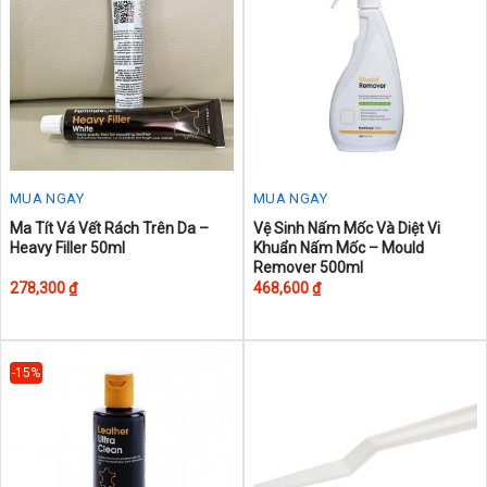
MUA NGAY
MUA NGAY
This
Ma Tít Vá Vết Rách Trên Da –
Vệ Sinh Nấm Mốc Và Diệt Vi
Heavy Filler 50ml
Khuẩn Nấm Mốc – Mould
product
Remover 500ml
has
278,300
₫
468,600
₫
multiple
variants.
The
-15%
options
may
be
chosen
on