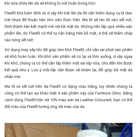
khi sửa chữa lên da sẽ không bị nứt hoặc bong tróc.
Flexifil khá bám dính và vì vậy khi trát lên da thì cần thêm dụng cụ là dao
trát nhựa để thuận tiện cho việc thực hiện. Ma tít sẽ len lỏi vào vết nứt,
hình thành liên kết mạnh mẽ với bề mặt da. Không nên lấp quá nhiều sản
phẩm lên, do Flexifil có thể tự cân bằng trên bề mặt, vì thế sẽ thấm chảy
vào từng vết nứt.
Sử dụng máy sấy tốc để giúp làm khô Flexifil, chỉ cần vài phút sản phẩm
sẽ khô hoàn toàn. Khi khô sản phẩm sẽ co lại và lõm xuống, vì vậy ngay
khi khô, chúng ta có thể cần lấp thêm một vài lớp nữa, cho đến khi được
kết quả như ý. Lưu ý mỗi lớp cần được xã nhám lại, để giúp bề mặt da
nhẵn mịn.
Ma tít vá vết nứt trên da Flexifil có dạng màu trắng, tuy nhiên chúng ta
cũng có thể tạo sự khác biệt ở sản phẩm này của Furniture Clinic. Bằng
cách dùng Flexifil trộn với 10% màu sơn da Leather Colourant, bạn có thể
đổi màu của Flexifil tương ứng với màu của da.