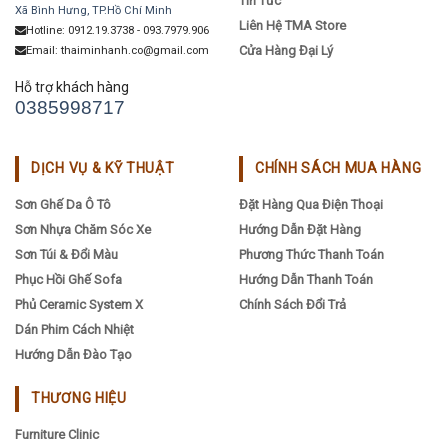
Tin Tức
Xã Bình Hưng, TP.Hồ Chí Minh
Liên Hệ TMA Store
Hotline: 0912.19.3738 - 093.7979.906
Cửa Hàng Đại Lý
Email: thaiminhanh.co@gmail.com
Hỗ trợ khách hàng
0385998717
DỊCH VỤ & KỸ THUẬT
CHÍNH SÁCH MUA HÀNG
Sơn Ghế Da Ô Tô
Đặt Hàng Qua Điện Thoại
Sơn Nhựa Chăm Sóc Xe
Hướng Dẫn Đặt Hàng
Sơn Túi & Đổi Màu
Phương Thức Thanh Toán
Phục Hồi Ghế Sofa
Hướng Dẫn Thanh Toán
Phủ Ceramic System X
Chính Sách Đổi Trả
Dán Phim Cách Nhiệt
Hướng Dẫn Đào Tạo
THƯƠNG HIỆU
Furniture Clinic