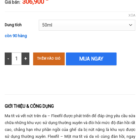
306,900
Giá bán:
XÓA
Dung tích
còn 90 hàng
Ma tít vá vết nứt trên da - Flexifil 50ml số lượng
MUA NGAY
THÊM VÀO GIỎ
GIỚI THIỆU & CÔNG DỤNG
Ma tít vá vết nứt trên da – Flexifil được phát triển để đáp ứng yêu cầu sửa
chữa những khu vực sử dụng thường xuyên và đòi hỏi mức độ đàn hồi rất
cao, chẳng hạn như phần ngồi của ghế da bị nứt nặng là khu vực được
sử dụng thường xuyên. Flexifil – Một ma tít vá da vô cùng đàn hồi, ngay