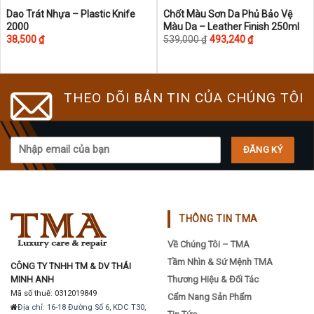
This
Dao Trát Nhựa – Plastic Knife
Chốt Màu Sơn Da Phủ Bảo Vệ
2000
Màu Da – Leather Finish 250ml
product
38,500
₫
539,000
₫
493,240
₫
has
multiple
variants.
The
THEO DÕI BẢN TIN CỦA CHÚNG TÔI
options
may
be
chosen
on
the
product
THÔNG TIN TMA
page
Về Chúng Tôi – TMA
Tầm Nhìn & Sứ Mệnh TMA
CÔNG TY TNHH TM & DV THÁI
MINH ANH
Thương Hiệu & Đối Tác
Mã số thuế: 0312019849
Cẩm Nang Sản Phẩm
Địa chỉ: 16-18 Đường Số 6, KDC T30,