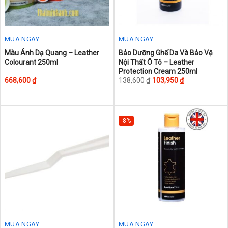
product
page
MUA NGAY
MUA NGAY
This
This
Màu Ánh Dạ Quang – Leather
Bảo Dưỡng Ghế Da Và Bảo Vệ
Colourant 250ml
Nội Thất Ô Tô – Leather
product
product
Protection Cream 250ml
has
has
668,600
₫
138,600
₫
103,950
₫
multiple
multiple
variants.
variants.
The
The
-8%
options
options
may
may
be
be
chosen
chosen
on
on
the
the
product
product
page
page
MUA NGAY
MUA NGAY