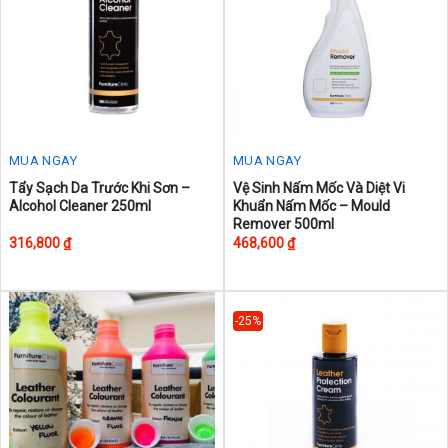
MUA NGAY
MUA NGAY
This
Tẩy Sạch Da Trước Khi Sơn –
Vệ Sinh Nấm Mốc Và Diệt Vi
Alcohol Cleaner 250ml
Khuẩn Nấm Mốc – Mould
product
Remover 500ml
has
316,800
₫
468,600
₫
multiple
variants.
The
-25%
options
may
be
chosen
on
the