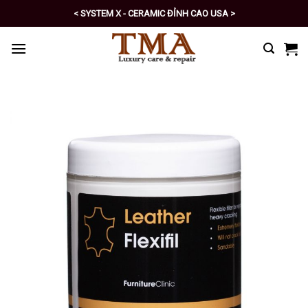
Skip
< SYSTEM X - CERAMIC ĐỈNH CAO USA >
to
< PRO - TỰ CHĂM SÓC XE SỐ 1 >
content