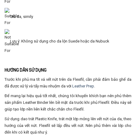
Giả da, simily
Lưu ý: Không sử dụng cho da lộn Suede hoặc da Nubuck
HƯỚNG DẪN SỬ DỤNG
Trước khi phủ ma tít vá vết nứt trên da Flexifil, cần phải đảm bảo ghế da
đã được xử lý và tẩy màu nhuộm da với
Leather Prep
.
Để mang lại hiệu quả tốt nhất, chúng tôi khuyến khích bạn nên phủ thêm
sản phẩm Leather Binder lên bề mặt da trước khi phủ Flexifil. Điều này sẽ
giúp tạo lớp nền liên kết chắc chắn cho Flexfil.
Sử dụng dao trát Plastic Knife, trát một lớp mỏng lên vết nứt của da, theo
hướng của vết nứt. Flexifil sẽ lấp đều vết nứt. Nên phủ thêm vài lớp cho
đến khi có kết quả như ý.