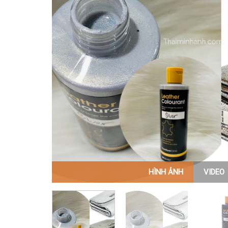
HÌNH ẢNH
VIDEO