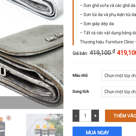
– Sơn ghế sofa và các ghế da
– Sơn túi da và phụ kiện túi d
– Sơn giày dép da
– Tất cả các vật dụng bằng d
Thương hiệu: Furniture Clinic
₫
419,100
419,1
Giá bán:
Màu nhũ
Dung tích
Màu nhũ vàng, nhũ bạc và nhũ 
THÊM VÀO
MUA NGAY