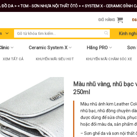
A ĐỒ DA >
< TCM - SƠN NHỰA NỘI THẤT ÔTÔ >
< SYSTEM X - CERAMIC ĐỈNH 
GIỎ HÀNG
Đă
Tìm
Kinh ngh
kiếm:
linic
Ceramic System X
Hãng PRO
Sơn
XEM TẤT CẢ
KHUYẾN MÃI SIÊU HOT
KHUYẾN MÃI CHĂM SÓC XE
Màu nhũ vàng, nhũ bạc 
250ml
Màu nhũ ánh kim Leather Colo
nhũ bạc, nhũ đồng chuyên dàn
được dùng để sửa chữa, phục 
hoặc đổi màu da, sản phẩm đư
– Sơn ghế da và sơn nội thất 