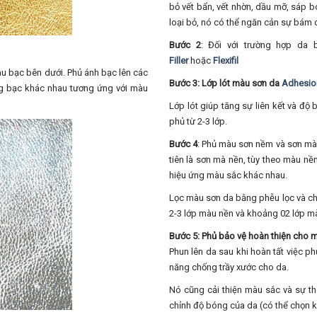
bỏ vết bẩn, vết nhờn, dầu mỡ, sáp 
loại bỏ, nó có thể ngăn cản sự bám 
Bước 2
: Đối với trường hợp da 
Filler
hoặc
Flexifil
u bạc bên dưới. Phủ ánh bạc lên các
Bước 3: Lớp lót màu sơn da
Adhesio
g bạc khác nhau tương ứng với màu
Lớp lót giúp tăng sự liên kết và độ
phủ từ 2-3 lớp.
Bước 4
: Phủ màu sơn nềm và sơn màu
tiên là sơn mà nền, tùy theo màu 
hiệu ứng màu sắc khác nhau.
Lọc màu sơn da bằng phễu lọc và ch
2-3 lớp màu nền và khoảng 02 lớp m
Bước 5: Phủ bảo vệ hoàn thiện cho 
Phun lên da sau khi hoàn tất việc p
năng chống trầy xước cho da.
Nó cũng cải thiện màu sắc và sự t
chỉnh độ bóng của da (có thể chọn 