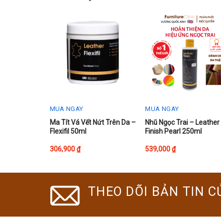
MUA NGAY
MUA NGAY
This
This
Ma Tít Vá Vết Nứt Trên Da –
Nhũ Ngọc Trai – Leather
Flexifil 50ml
Finish Pearl 250ml
product
product
has
has
306,900
₫
539,000
₫
multiple
multiple
variants.
variants.
The
The
THEO DÕI BẢN TIN C
options
options
may
may
be
be