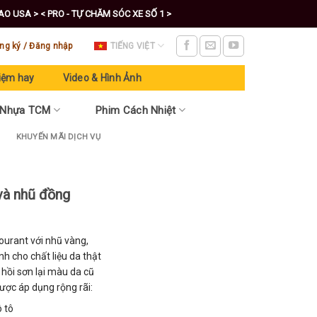
CAO USA >
< PRO - TỰ CHĂM SÓC XE SỐ 1 >
ng ký / Đăng nhập
TIẾNG VIỆT
iệm hay
Video & Hình Ảnh
 Nhựa TCM
Phim Cách Nhiệt
KHUYẾN MÃI DỊCH VỤ
và nhũ đồng
urant với nhũ vàng,
h cho chất liệu da thật
hồi sơn lại màu da cũ
ợc áp dụng rộng rãi:
ô tô