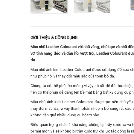
GIỚI THIỆU & CÔNG DỤNG
Màu nhũ Leather Colourant với nhũ vàng, nhũ bạc và nhũ đồ
với tính năng dẻo và đàn hồi vượt trội, Leather Colourant 
da.
Màu nhũ ánh kim Leather Colourant được sử dụng để sửa ch
như phục hồi và thay đổi màu sắc của toàn bộ da.
Chúng ta có thể phủ lớp mỏng vì vậy nó rất dễ để thực hiệ
nên có thể phun dễ dàng lên bề mặt bằng bất kỳ dụng cụ ph
Màu nhũ ánh kim Leather Colourant được tạo nên chủ yếu 
thay đổi màu da, vì vậy thành phần nhuộm bổ sung rất cao
không cần quá nhiều dụng cụ hỗ trợ nào.
Điều quan trọng nhất là khả năng chống lại trầy xước và và 
bị mài mòn và sẽ không bị trầy xước trừ khi lực tác động là rấ