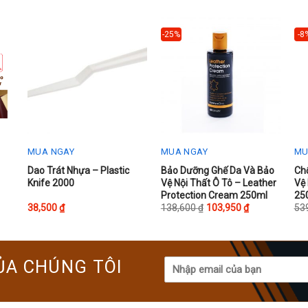
-25%
-8
MUA NGAY
MUA NGAY
MU
This
Thi
Dao Trát Nhựa – Plastic
Bảo Dưỡng Ghế Da Và Bảo
Ch
Knife 2000
Vệ Nội Thất Ô Tô – Leather
Vệ 
product
pr
Protection Cream 250ml
25
has
ha
38,500
₫
138,600
₫
103,950
₫
53
multiple
mul
variants.
var
The
Th
ỦA CHÚNG TÔI
options
opt
may
ma
be
be