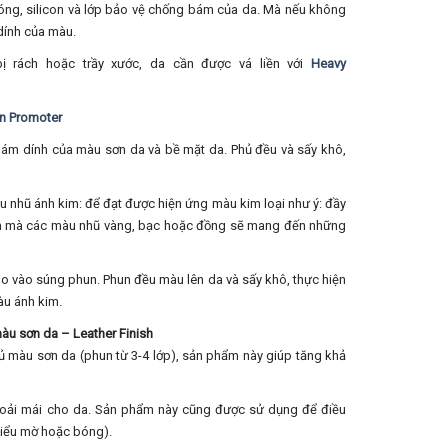
bóng, silicon và lớp bảo vệ chống bám của da. Mà nếu không
dính của màu.
bị rách hoặc trầy xước, da cần được vá liền với
Heavy
n Promoter
 bám dính của màu sơn da và bề mặt da. Phủ đều và sấy khô,
 nhũ ánh kim: để đạt được hiện ứng màu kim loại như ý: đầy
nền mà các màu nhũ vàng, bạc hoặc đồng sẽ mang đến những
o vào súng phun. Phun đều màu lên da và sấy khô, thực hiện
àu ánh kim.
màu sơn da – Leather Finish
hủ màu sơn da (phun từ 3-4 lớp), sản phẩm này giúp tăng khả
hoải mái cho da. Sản phẩm này cũng được sử dụng để điều
kiểu mờ hoặc bóng).