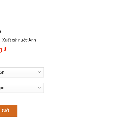
a
a
 – Xuất xứ: nước Anh
₫
00
đồng 250ml số lượng
 GIỎ