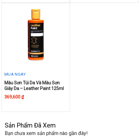
The
options
may
be
chosen
on
the
product
page
MUA NGAY
This
Màu Sơn Túi Da Và Màu Sơn
Giày Da – Leather Paint 125ml
product
369,600
₫
has
multiple
variants.
The
Sản Phẩm Đã Xem
options
may
Bạn chưa xem sản phẩm nào gần đây!