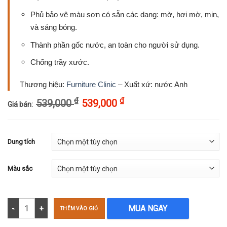
Phủ bảo vệ màu sơn có sẵn các dạng: mờ, hơi mờ, mịn,
và sáng bóng.
Thành phần gốc nước, an toàn cho người sử dụng.
Chống trầy xước.
Thương hiệu:
Furniture Clinic
– Xuất xứ: nước Anh
₫
₫
539,000
539,000
Giá bán:
Dung tích
Màu sắc
Chốt màu sơn da phủ bảo vệ màu da - Leather Finish 250ml số lượ
MUA NGAY
THÊM VÀO GIỎ