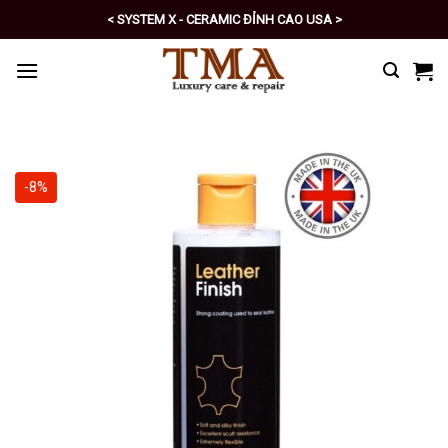
Skip
< SYSTEM X - CERAMIC ĐỈNH CAO USA >
to
< PRO - TỰ CHĂM SÓC XE SỐ 1 >
content
-8%