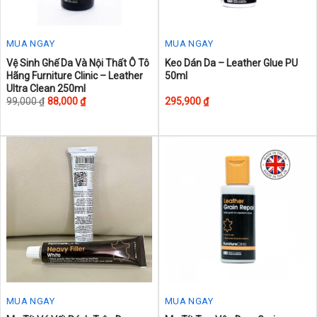
product
product
page
page
MUA NGAY
MUA NGAY
This
Vệ Sinh Ghế Da Và Nội Thất Ô Tô
Keo Dán Da – Leather Glue PU
Hãng Furniture Clinic – Leather
50ml
product
Ultra Clean 250ml
has
99,000
₫
88,000
₫
295,900
₫
multiple
variants.
The
options
may
be
chosen
on
the
product
page
MUA NGAY
MUA NGAY