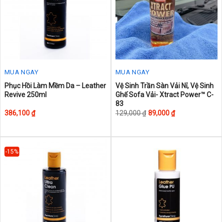
MUA NGAY
MUA NGAY
This
This
Phục Hồi Làm Mềm Da – Leather
Vệ Sinh Trần Sàn Vải Nỉ, Vệ Sinh
Revive 250ml
Ghế Sofa Vải- Xtract Power™ C-
product
product
83
has
has
386,100
₫
129,000
₫
89,000
₫
multiple
multiple
variants.
variants.
The
The
-15%
options
options
may
may
be
be
chosen
chosen
on
on
the
the