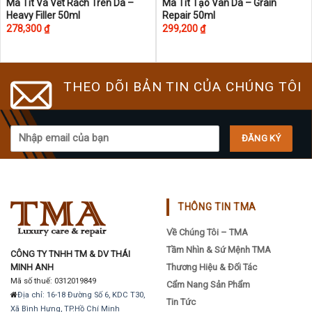
This
Ma Tít Vá Vết Rách Trên Da –
Ma Tít Tạo Vân Da – Grain
Heavy Filler 50ml
Repair 50ml
product
278,300
₫
299,200
₫
has
multiple
variants.
The
THEO DÕI BẢN TIN CỦA CHÚNG TÔI
options
may
be
chosen
on
the
product
THÔNG TIN TMA
page
Về Chúng Tôi – TMA
Tầm Nhìn & Sứ Mệnh TMA
CÔNG TY TNHH TM & DV THÁI
MINH ANH
Thương Hiệu & Đối Tác
Mã số thuế: 0312019849
Cẩm Nang Sản Phẩm
Địa chỉ: 16-18 Đường Số 6, KDC T30,
Tin Tức
Xã Bình Hưng, TP.Hồ Chí Minh