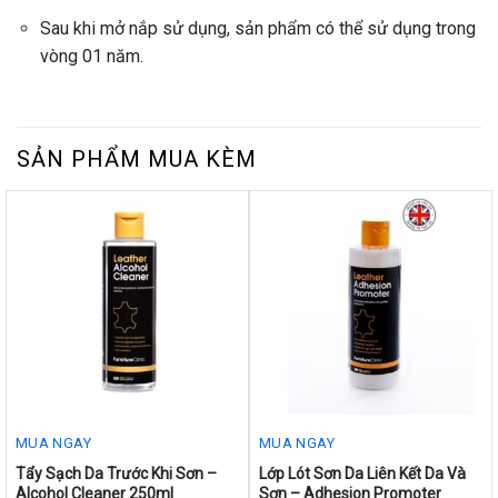
Sau khi mở nắp sử dụng, sản phẩm có thể sử dụng trong
vòng 01 năm.
SẢN PHẨM MUA KÈM
MUA NGAY
MUA NGAY
This
This
Tẩy Sạch Da Trước Khi Sơn –
Lớp Lót Sơn Da Liên Kết Da Và
Alcohol Cleaner 250ml
Sơn – Adhesion Promoter