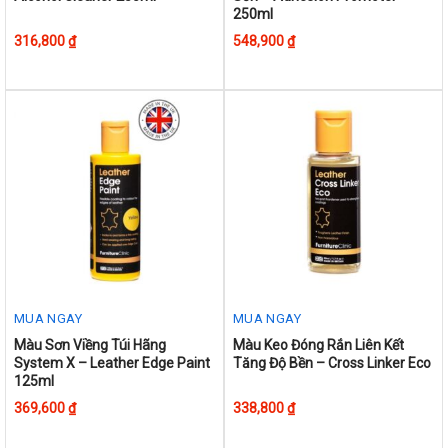
product
product
250ml
has
has
316,800
₫
548,900
₫
multiple
multiple
variants.
variants.
The
The
options
options
may
may
be
be
chosen
chosen
on
on
the
the
product
product
page
page
MUA NGAY
MUA NGAY
This
Màu Sơn Viềng Túi Hãng
Màu Keo Đóng Rắn Liên Kết
System X – Leather Edge Paint
Tăng Độ Bền – Cross Linker Eco
product
125ml
has
369,600
₫
338,800
₫
multiple
variants.