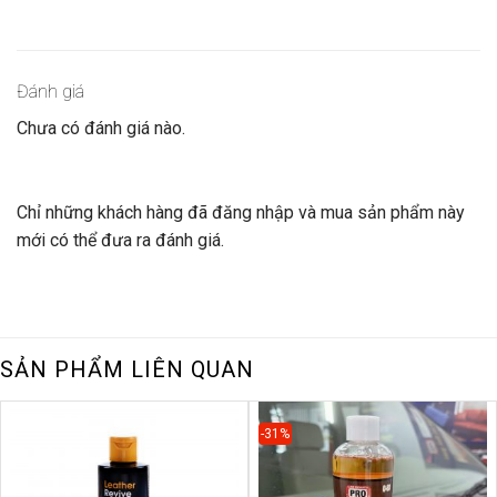
be
chosen
on
the
Đánh giá
product
Chưa có đánh giá nào.
page
Chỉ những khách hàng đã đăng nhập và mua sản phẩm này
mới có thể đưa ra đánh giá.
SẢN PHẨM LIÊN QUAN
-31%