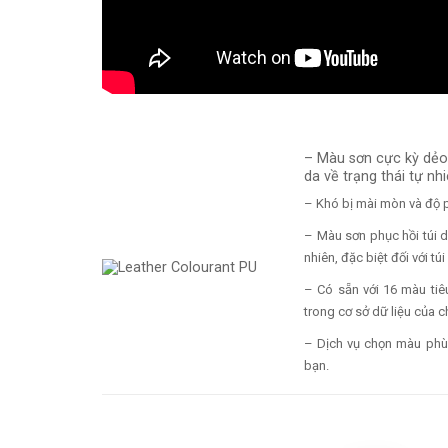
– Màu sơn cực kỳ dẻo 
da về trạng thái tự nh
– Khó bị mài mòn và độ 
– Màu sơn phục hồi túi d
nhiên, đặc biệt đối với tú
– Có sẵn với 16 màu ti
trong cơ sở dữ liệu của c
– Dịch vụ chọn màu phù
bạn.