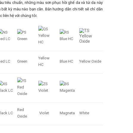
u tiêu chuẩn, những màu sơn phục hồi ghế da và túi da này
nh bất kỳ màu nào bạn cần. Bản hướng dẫn chi tiết sẽ chỉ dẫn
 liên hệ với chúng tôi.
Yellow
Red LC
Green
Blue HC
Yellow Oxide
HC
Red
lack LC
Violet
Magneta
White
Oxide