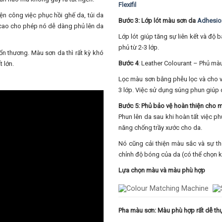
Flexifil
ện công việc phục hồi ghế da, túi da
Bước 3: Lớp lót màu sơn da
Adhesio
 cao cho phép nó dễ dàng phủ lên da
Lớp lót giúp tăng sự liên kết và độ
phủ từ 2-3 lớp.
tổn thương. Màu sơn da thì rất kỳ khó
Bước 4
: Leather Colourant – Phủ mà
t lớn.
Lọc màu sơn bằng phễu lọc và cho v
3 lớp. Việc sử dụng súng phun giúp
Bước 5: Phủ bảo vệ hoàn thiện cho 
Phun lên da sau khi hoàn tất việc p
năng chống trầy xước cho da.
Nó cũng cải thiện màu sắc và sự t
chỉnh độ bóng của da (có thể chọn 
Lựa chọn màu và màu phù hợp
Pha màu sơn: Màu phù hợp rất dễ th