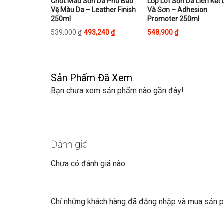
This
This
Chốt Màu Sơn Da Phủ Bảo
Lớp Lót Sơn Da Liên Kết
Vệ Màu Da – Leather Finish
Và Sơn – Adhesion
product
product
250ml
Promoter 250ml
has
has
539,000
₫
493,240
₫
548,900
₫
multiple
multiple
variants.
variants.
The
The
options
options
Sản Phẩm Đã Xem
may
may
Bạn chưa xem sản phẩm nào gần đây!
be
be
chosen
chosen
on
on
the
the
product
product
Đánh giá
page
page
Chưa có đánh giá nào.
Chỉ những khách hàng đã đăng nhập và mua sản ph