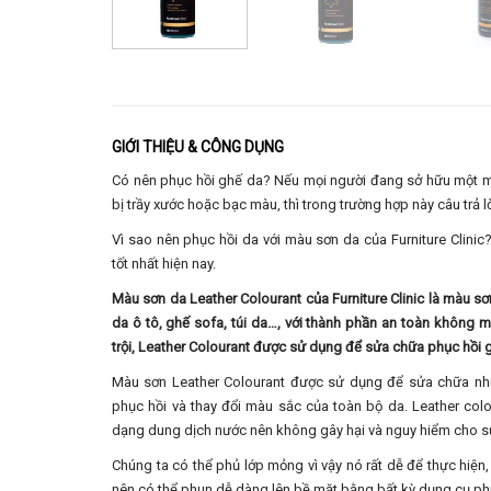
GIỚI THIỆU & CÔNG DỤNG
Có nên phục hồi ghế da? Nếu mọi người đang sở hữu một 
bị trầy xước hoặc bạc màu, thì trong trường hợp này câu trả l
Vì sao nên phục hồi da với màu sơn da của Furniture Clini
tốt nhất hiện nay.
Màu sơn da Leather Colourant của Furniture Clinic là màu sơ
da ô tô, ghế sofa, túi da…, với thành phần an toàn không mù
trội, Leather Colourant được sử dụng để sửa chữa phục hồi 
Màu sơn Leather Colourant được sử dụng để sửa chữa nh
phục hồi và thay đổi màu sắc của toàn bộ da. Leather colo
dạng dung dịch nước nên không gây hại và nguy hiểm cho s
Chúng ta có thể phủ lớp mỏng vì vậy nó rất dễ để thực hiệ
nên có thể phun dễ dàng lên bề mặt bằng bất kỳ dụng cụ ph