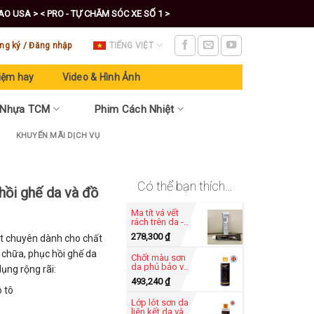
CAO USA >
< PRO - TỰ CHĂM SÓC XE SỐ 1 >
ng ký / Đăng nhập
TIẾNG VIỆT
iệm hay
Video & Hình Ảnh
 Nhựa TCM
Phim Cách Nhiệt
KHUYẾN MÃI DỊCH VỤ
Có thể bạn thích…
hồi ghế da và đồ
Ma tít vá vết
rách trên da -
Heavy Filler
278,300
₫
t chuyên dành cho chất
50ml
 chữa, phục hồi ghế da
Chốt màu sơn
da phủ bảo vệ
ụng rộng rãi:
màu da -
493,240
₫
Leather Finish
ô tô
250ml
Lớp lót sơn da
liên kết da và