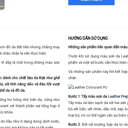
HƯỚNG DẪN SỬ DỤNG
món đồ da đắt tiền nhưng chẳng may
Những sản phẩm liên quan đến màu 
ời chắc chắn là nên thực hiện.
Trước khi sử dụng màu sơn da Leat
c? Vì đây là một trong những màu sơn
phẩm và một số bước cần thực hiện đ
Và những sản phẩm này khi kết hợp 
n dành cho chất liệu da thật như ghế
chắn.
i, với tính năng dẻo và đàn hồi vượt
ghế da và đồ da.
Bước 1: Tẩy màu sơn da
Leather Pre
ững hư hỏng nhỏ trên da, cũng như
Tẩy màu và làm sạch da với hai sản 
urant với thành phần sợi tổng hợp ở
bỏ vết bẩn, vết nhờn, dầu mỡ, sáp 
ức khỏe.
loại bỏ, nó có thể ngăn cản sự bám 
n, do hầu như ở dạng dung dịch nước,
Bước 2
: Đối với trường hợp da bị r
un nào mà không gây ra tắt ngẽn.