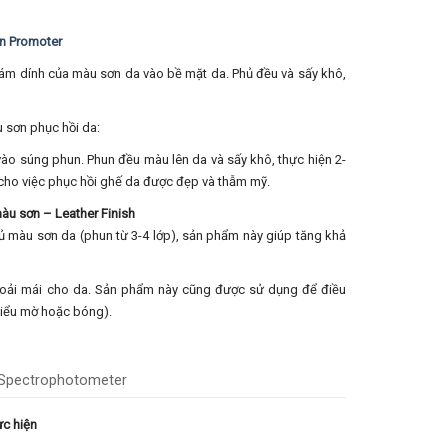
n Promoter
 bám dính của màu sơn da vào bề mặt da. Phủ đều và sấy khô,
u sơn phục hồi da:
ào súng phun. Phun đều màu lên da và sấy khô, thực hiện 2-
 cho việc phục hồi ghế da được đẹp và thẫm mỹ.
màu sơn – Leather Finish
hủ màu sơn da (phun từ 3-4 lớp), sản phẩm này giúp tăng khả
hoải mái cho da. Sản phẩm này cũng được sử dụng để điều
kiểu mờ hoặc bóng).
ực hiện