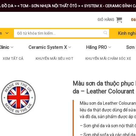
A ĐỒ DA >
< TCM - SƠN NHỰA NỘI THẤT ÔTÔ >
< SYSTEM X - CERAMIC ĐỈNH 
GIỎ HÀNG
Đă
Tìm
Kinh ngh
kiếm:
linic
Ceramic System X
Hãng PRO
Sơn
XEM TẤT CẢ
KHUYẾN MÃI SIÊU HOT
KHUYẾN MÃI CHĂM SÓC XE
Màu sơn da thuộc phục 
da – Leather Colourant
Màu sơn da Leather Colouran
liệu da thật được dùng để sửa
và đồ da, sản phẩm được áp d
– Sơn ghế da và sơn nội thất 
– Sơn ghế sofa và các ghế da