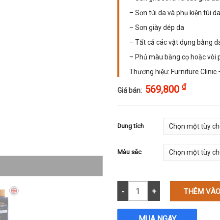
– Sơn túi da và phụ kiện túi d
– Sơn giày dép da
– Tất cả các vật dụng bằng d
– Phủ màu bằng cọ hoặc vòi 
Thương hiệu: Furniture Clinic
₫
569,800
Giá bán:
Dung tích
Màu sắc
Màu sơn da thuộc phục hồi ghế d
THÊM VÀO
MUA NGAY