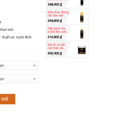
sơn -
548,900
₫
Adhesion
a
Promoter
Màu keo đóng
250ml
rắn liên kết
tăng độ bền -
338,800
₫
a
Cross Linker
Eco
Tẩy sạch da
phun sơn.
trước khi sơn -
Alcohol
 – Xuất xứ: nước Anh
316,800
₫
Cleaner 250ml
Ma tít vá vết
nứt trên da -
Flexifil 50ml
306,900
₫
a và đồ da - Leather Colourant số lượng
 GIỎ