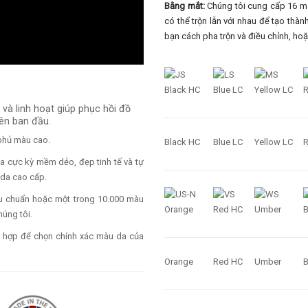
Bằng mắt:
Chúng tôi cung cấp 16 mà
có thể trộn lẫn với nhau để tạo thà
bạn cách pha trộn và điều chỉnh, hoặc
và linh hoạt giúp phục hồi đồ
iên ban đầu.
phủ màu cao.
Black HC
Blue LC
Yellow LC
a cực kỳ mềm dẻo, đẹp tinh tế và tự
i da cao cấp.
êu chuẩn hoặc một trong 10.000 màu
húng tôi.
 hợp để chọn chính xác màu da của
Orange
Red HC
Umber
B