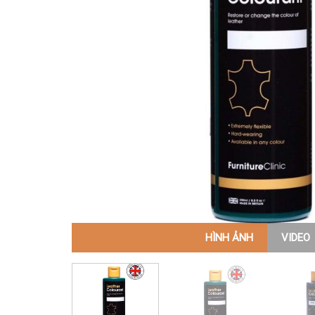
HÌNH ẢNH
VIDEO