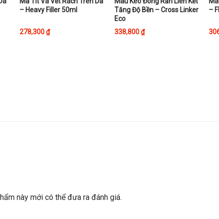
This
Thi
 Da
Ma Tít Vá Vết Rách Trên Da
Màu Keo Đóng Rắn Liên Kết
Ma 
– Heavy Filler 50ml
Tăng Độ Bền – Cross Linker
– F
product
pro
Eco
has
ha
278,300
₫
338,800
₫
30
multiple
mul
variants.
var
The
Th
options
opt
may
ma
be
be
chosen
ch
on
on
the
the
product
pro
page
pa
ẩm này mới có thể đưa ra đánh giá.