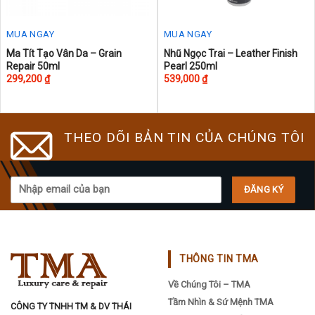
product
product
page
page
MUA NGAY
MUA NGAY
This
Ma Tít Tạo Vân Da – Grain
Nhũ Ngọc Trai – Leather Finish
Repair 50ml
Pearl 250ml
product
299,200
₫
539,000
₫
has
multiple
variants.
The
THEO DÕI BẢN TIN CỦA CHÚNG TÔI
options
may
be
chosen
on
the
product
THÔNG TIN TMA
page
Về Chúng Tôi – TMA
Tầm Nhìn & Sứ Mệnh TMA
CÔNG TY TNHH TM & DV THÁI