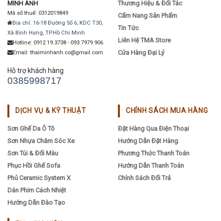
MINH ANH
Thương Hiệu & Đối Tác
Mã số thuế: 0312019849
Cẩm Nang Sản Phẩm
Địa chỉ: 16-18 Đường Số 6, KDC T30,
Tin Tức
Xã Bình Hưng, TP.Hồ Chí Minh
Liên Hệ TMA Store
Hotline: 0912.19.3738 - 093.7979.906
Cửa Hàng Đại Lý
Email: thaiminhanh.co@gmail.com
Hỗ trợ khách hàng
0385998717
DỊCH VỤ & KỸ THUẬT
CHÍNH SÁCH MUA HÀNG
Sơn Ghế Da Ô Tô
Đặt Hàng Qua Điện Thoại
Sơn Nhựa Chăm Sóc Xe
Hướng Dẫn Đặt Hàng
Sơn Túi & Đổi Màu
Phương Thức Thanh Toán
Phục Hồi Ghế Sofa
Hướng Dẫn Thanh Toán
Phủ Ceramic System X
Chính Sách Đổi Trả
Dán Phim Cách Nhiệt
Hướng Dẫn Đào Tạo