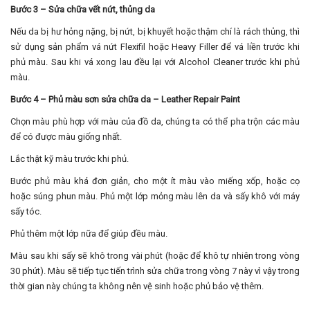
Bước 3 – Sửa chữa vết nứt, thủng da
Nếu da bị hư hỏng nặng, bị nứt, bị khuyết hoặc thậm chí là rách thủng, thì
sử dụng sản phẩm vá nứt Flexifil hoặc Heavy Filler để vá liền trước khi
phủ màu. Sau khi vá xong lau đều lại với Alcohol Cleaner trước khi phủ
màu.
Bước 4 – Phủ màu sơn sửa chữa da – Leather Repair Paint
Chọn màu phù hợp với màu của đồ da, chúng ta có thể pha trộn các màu
để có được màu giống nhất.
Lắc thật kỹ màu trước khi phủ.
Bước phủ màu khá đơn giản, cho một ít màu vào miếng xốp, hoặc cọ
hoặc súng phun màu. Phủ một lớp mỏng màu lên da và sấy khô với máy
sấy tóc.
Phủ thêm một lớp nữa để giúp đều màu.
Màu sau khi sấy sẽ khô trong vài phút (hoặc để khô tự nhiên trong vòng
30 phút). Màu sẽ tiếp tục tiến trình sửa chữa trong vòng 7 này vì vậy trong
thời gian này chúng ta không nên vệ sinh hoặc phủ bảo vệ thêm.