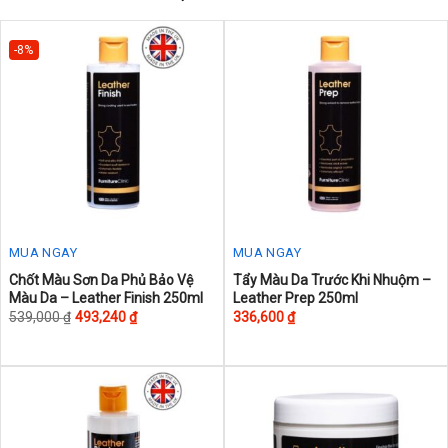
-8%
MUA NGAY
MUA NGAY
This
This
Chốt Màu Sơn Da Phủ Bảo Vệ
Tẩy Màu Da Trước Khi Nhuộm –
Màu Da – Leather Finish 250ml
Leather Prep 250ml
product
product
539,000
₫
493,240
₫
336,600
₫
has
has
multiple
multiple
variants.
variants.
The
The
options
options
may
may