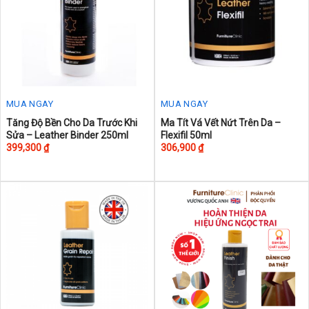
be
be
chosen
chosen
on
on
the
the
product
product
page
page
MUA NGAY
MUA NGAY
This
This
Tăng Độ Bền Cho Da Trước Khi
Ma Tít Vá Vết Nứt Trên Da –
Sửa – Leather Binder 250ml
Flexifil 50ml
product
product
399,300
₫
306,900
₫
has
has
multiple
multiple
variants.
variants.
The
The
options
options
may
may
be
be
chosen
chosen
on
on
the
the