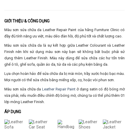
GIỚI THIỆU & CÔNG DỤNG
Màu sơn sửa chữa da Leather Repair Paint của hãng Furniture Clinic có
đầy đủ tính năng ưu việt, màu dẻo đàn hồi, độ phủ tốt và chất lượng cao.
Màu sơn sửa chữa da là sự kết hợp giữa Leather Colourant và Leather
Finish nên khi sử dụng màu sơn này bạn sẽ không bắt buộc phải sử
dụng thêm Leather Finish. Màu này dùng để sửa chữa các hư tổn trên
ghế ô tô, ghế sofa, quần áo da, túi da và các phụ kiện bằng da.
Lựa chọn hoàn hảo để sửa chữa da bị mài mòn, trầy xước hoặc bạc màu.
Mọi người có thể sửa chữa bằng miếng xốp, cọ, hoặc vòi phun sơn.
Màu sơn sửa chữa da
Leather Repair Paint
ở dạng satin có độ bóng mờ
vừa phải, nếu muốn điều chỉnh độ bóng mờ, chúng ta có thể phủ thêm 01
lớp mỏng Leather Finish.
ÁP DỤNG