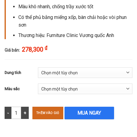
Màu khô nhanh, chống trầy xước tốt
Có thể phủ bằng miếng xốp, bàn chải hoặc vòi phun
sơn
Thương hiệu: Furniture Clinic Vương quốc Anh
₫
278,300
Giá bán:
Dung tích
Màu sắc
Màu sơn sửa chữa da - Leather Repair Paint số lượng
MUA NGAY
THÊM VÀO GIỎ