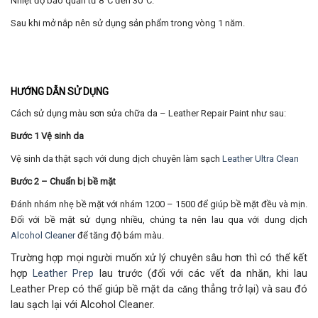
Nhiệt độ bảo quản từ 8°C đến 30°C.
Sau khi mở nắp nên sử dụng sản phẩm trong vòng 1 năm.
HƯỚNG DẪN SỬ DỤNG
Cách sử dụng màu sơn sửa chữa da – Leather Repair Paint như sau:
Bước 1 Vệ sinh da
Vệ sinh da thật sạch với dung dịch chuyên làm sạch
Leather Ultra Clean
Bước 2 – Chuẩn bị bề mặt
Đánh nhám nhẹ bề mặt với nhám 1200 – 1500 để giúp bề mặt đều và mịn.
Đối với bề mặt sử dụng nhiều, chúng ta nên lau qua với dung dịch
Alcohol Cleaner
để tăng độ bám màu.
Trường hợp mọi người muốn xử lý chuyên sâu hơn thì có thể kết
hợp
Leather Prep
lau trước (đối với các vết da nhăn, khi lau
Leather Prep có thể giúp bề mặt da
thẳng trở lại) và sau đó
căng
lau sạch lại với Alcohol Cleaner.