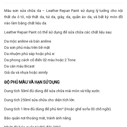
Màu sơn sửa chữa da – Leather Repair Paint sử dụng lý tưởng cho nội
thất da ô tô, nội thất da, túi da, giày, da, quần áo da, và bất kỳ món đồ
nào làm bằng chất liệu da.
Leather Repair Paint có thể sử dụng để sửa chữa các chất liệu sau:
Da mộc aniline và bán aniline
Da sơn phủ màu trên bề mặt
Da nhuộm phủ sáp hoặc phủ xi
Da phong cách cổ điển 02 màu hoặc 2 Tone.
Da cán màu Bicast
Giả da và nhựa hoặc simily
ĐỘ PHỦ MÀU VÀ HẠN SỬ DỤNG
Dung tích 50ml đủ dùng để sửa chữa mài mòn và trầy xước.
Dung tích 250ml sửa chữa cho diện tích lớn.
Dung tích 1 litre đủ dùng để phủ 6m² (Hoặc ghế sofa 03 chỗ ngồi).
Bảo quản nơi thoáng mát, tránh ánh nắng.