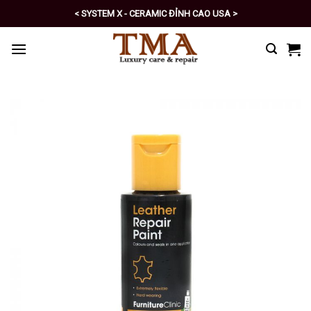
Skip
< SYSTEM X - CERAMIC ĐỈNH CAO USA >
to
< PRO - TỰ CHĂM SÓC XE SỐ 1 >
content