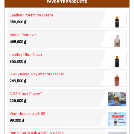
FAVORITE PRODUCTS
Leather Ultra
Leather Protection Cream
358,600
₫
Mould Remover
468,600
₫
Leather Ultra Clean
355,300
₫
C-49 Heavy Duty Interior Cleaner
269,500
₫
C-83 Xtract Power™
226,600
₫
Vinyl dressing UB-82
99,000
₫
Super Car Wash 473ml & gallon