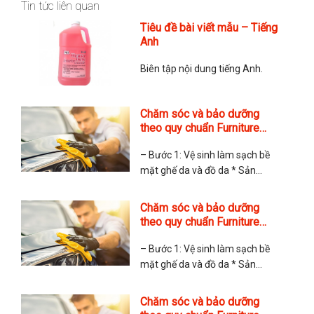
Tin tức liên quan
Tiêu đề bài viết mẫu – Tiếng
Anh
Biên tập nội dung tiếng Anh.
Chăm sóc và bảo dưỡng
theo quy chuẩn Furniture
Clinic Anh Quốc
– Bước 1: Vệ sinh làm sạch bề
mặt ghế da và đồ da * Sản
phẩm sử dụng: Leather Ultra
Clean. Sản phẩm gồm các dung
Chăm sóc và bảo dưỡng
tích 100ml, 250ml, 500ml và 5 lít
theo quy chuẩn Furniture
* Cách sử dụng: + Da sơn (không
Clinic Anh Quốc Copy
ngấm nước vào bề mặt): Phun
– Bước 1: Vệ sinh làm sạch bề
Leather Ultra
mặt ghế da và đồ da * Sản
phẩm sử dụng: Leather Ultra
Clean. Sản phẩm gồm các dung
Chăm sóc và bảo dưỡng
tích 100ml, 250ml, 500ml và 5 lít