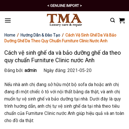
Skip
< EXCELLENT POLICY >
to
content
Home
/
Hướng Dẫn & Đào Tạo
/
Cách Vệ Sinh Ghế Da Và Bảo
Dưỡng Ghế Da Theo Quy Chuẩn Furniture Clinic Nước Anh
Cách vệ sinh ghế da và bảo dưỡng ghế da theo
quy chuẩn Furniture Clinic nước Anh
Đăng bởi:
admin
Ngày đăng: 2021-05-20
Nếu nhà anh chị đang sở hữu một bộ sofa da hoặc anh chị
đang đi một chiếc ô tô với nội thất bằng da thật, và anh chị
muốn tự vệ sinh ghế và bảo dưỡng tại nhà. Dưới đây là quy
trình hướng dẫn, anh chị tự vệ sinh ghế da tại nhà theo tiêu
chuẩn của Furniture Clinic nước Anh giúp hiệu quả và an toàn
cho đồ da thật: