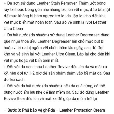
+ Da sơn sử dụng Leather Stain Remover: Thấm ướt bông
ráy tai hoặc bông gòn nhẹ nhàng lau lên vết mực, đảo bề mặt
để mực không bị bám ngược trở lại da, lặp lại cho đến khi
vết mực biến mất hoàn toàn. Sau đó vệ sinh lại với Leather
Ultra Clean
+ Da hút nước (da nhuộm) sử dụng Leather Degreaser: dùng
que nhựa thoa đều Leather Degreaser lên chỗ mực bút bi
hoặc vị trí da bị ngấm vết nhờn thâm lâu ngày, sau đó đợi
khô và vệ sinh lại với Leather Ultra Clean. Lặp lại cho đến khi
vết mực hoặc vết bẩn biến mất.
+ Đối với da sơn: thoa Leather Revive đều lên da và mát xa
kỹ, nên đợi từ 1-2 giờ để sản phẩm thấm vào bề mặt da. Sau
đó lau sạch.
+ Đối với da hút nước (da nhuộm): nếu da quá cứng, có thể
dùng nước ấm lau nhẹ để làm mềm da. Sau đó dùng Leather
Revive thoa đều lên và mát xa để giúp da mềm trở lại.
– Bước 3: Phủ bảo vệ ghế da – Leather Protection Cream