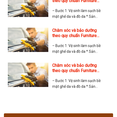
theo quy chuẩn Furniture
* Cách sử dụng: + Da sơn (không
Clinic Anh Quốc Copy Copy
ngấm nước vào bề mặt): Phun
– Bước 1: Vệ sinh làm sạch bề
Leather Ultra
mặt ghế da và đồ da * Sản
phẩm sử dụng: Leather Ultra
Clean. Sản phẩm gồm các dung
Chăm sóc và bảo dưỡng
tích 100ml, 250ml, 500ml và 5 lít
theo quy chuẩn Furniture
* Cách sử dụng: + Da sơn (không
Clinic Anh Quốc Copy
ngấm nước vào bề mặt): Phun
– Bước 1: Vệ sinh làm sạch bề
Leather Ultra
mặt ghế da và đồ da * Sản
phẩm sử dụng: Leather Ultra
Clean. Sản phẩm gồm các dung
Chăm sóc và bảo dưỡng
tích 100ml, 250ml, 500ml và 5 lít
theo quy chuẩn Furniture
* Cách sử dụng: + Da sơn (không
Clinic Anh Quốc Copy
ngấm nước vào bề mặt): Phun
– Bước 1: Vệ sinh làm sạch bề
Leather Ultra
mặt ghế da và đồ da * Sản
phẩm sử dụng: Leather Ultra
Clean. Sản phẩm gồm các dung
tích 100ml, 250ml, 500ml và 5 lít
* Cách sử dụng: + Da sơn (không
ngấm nước vào bề mặt): Phun