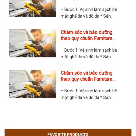
* Cách sử dụng: + Da sơn (không
Clinic Anh Quốc Copy Copy
ngấm nước vào bề mặt): Phun
– Bước 1: Vệ sinh làm sạch bề
Leather Ultra
mặt ghế da và đồ da * Sản
phẩm sử dụng: Leather Ultra
Clean. Sản phẩm gồm các dung
Chăm sóc và bảo dưỡng
tích 100ml, 250ml, 500ml và 5 lít
theo quy chuẩn Furniture
* Cách sử dụng: + Da sơn (không
Clinic Anh Quốc Copy
ngấm nước vào bề mặt): Phun
– Bước 1: Vệ sinh làm sạch bề
Leather Ultra
mặt ghế da và đồ da * Sản
phẩm sử dụng: Leather Ultra
Clean. Sản phẩm gồm các dung
Chăm sóc và bảo dưỡng
tích 100ml, 250ml, 500ml và 5 lít
theo quy chuẩn Furniture
* Cách sử dụng: + Da sơn (không
Clinic Anh Quốc Copy
ngấm nước vào bề mặt): Phun
– Bước 1: Vệ sinh làm sạch bề
Leather Ultra
mặt ghế da và đồ da * Sản
phẩm sử dụng: Leather Ultra
Clean. Sản phẩm gồm các dung
tích 100ml, 250ml, 500ml và 5 lít
* Cách sử dụng: + Da sơn (không
ngấm nước vào bề mặt): Phun
FAVORITE PRODUCTS