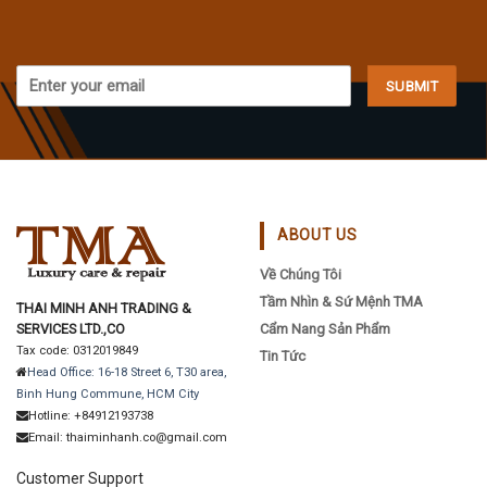
ABOUT US
Về Chúng Tôi
Tầm Nhìn & Sứ Mệnh TMA
THAI MINH ANH TRADING &
SERVICES LTD.,CO
Cẩm Nang Sản Phẩm
Tax code: 0312019849
Tin Tức
Head Office: 16-18 Street 6, T30 area,
Binh Hung Commune, HCM City
Hotline: +84912193738
Email: thaiminhanh.co@gmail.com
Customer Support