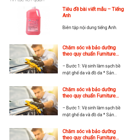
Tiêu đề bài viết mẫu – Tiếng
Anh
Biên tập nội dung tiếng Anh.
Chăm sóc và bảo dưỡng
theo quy chuẩn Furniture
Clinic Anh Quốc
– Bước 1: Vệ sinh làm sạch bề
mặt ghế da và đồ da * Sản
phẩm sử dụng: Leather Ultra
Clean. Sản phẩm gồm các dung
Chăm sóc và bảo dưỡng
tích 100ml, 250ml, 500ml và 5 lít
theo quy chuẩn Furniture
* Cách sử dụng: + Da sơn (không
Clinic Anh Quốc Copy
ngấm nước vào bề mặt): Phun
– Bước 1: Vệ sinh làm sạch bề
Leather Ultra
mặt ghế da và đồ da * Sản
phẩm sử dụng: Leather Ultra
Clean. Sản phẩm gồm các dung
Chăm sóc và bảo dưỡng
tích 100ml, 250ml, 500ml và 5 lít
theo quy chuẩn Furniture