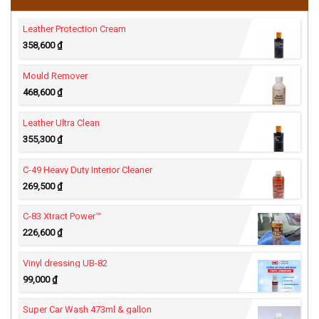
Leather Ultra
Leather Protection Cream
358,600
₫
Mould Remover
468,600
₫
Leather Ultra Clean
355,300
₫
C-49 Heavy Duty Interior Cleaner
269,500
₫
C-83 Xtract Power™
226,600
₫
Vinyl dressing UB-82
99,000
₫
Super Car Wash 473ml & gallon